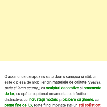
O asemenea canapea nu este doar o canapea şi atât, ci
este o piesă de mobilier din
materiale de calitate
(catifea,
piele şi lemn scump),
cu
sculpturi decorative
şi
ornamente
de lux,
cu spătar capitonat ornamentat cu trăsături
distinctive, cu
incrustaţii mozaic
şi
picioare cu gheare,
cu
perne fine de lux,
toate fiind îmbinate într-un
stil sofisticat