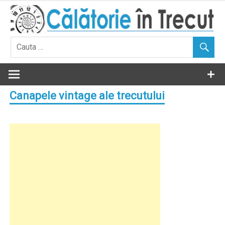
Skip
to
content
Canapele vintage ale trecutului