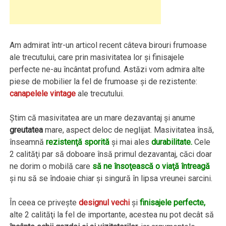
Am admirat într-un articol recent câteva birouri frumoase
ale trecutului, care prin masivitatea lor şi finisajele
perfecte ne-au încântat profund. Astăzi vom admira alte
piese de mobilier la fel de frumoase şi de rezistente:
canapelele vintage
ale trecutului.
Ştim că masivitatea are un mare dezavantaj şi anume
greutatea
mare, aspect deloc de neglijat. Masivitatea însă,
înseamnă
rezistenţă sporită
şi mai ales
durabilitate.
Cele
2 calităţi par să doboare însă primul dezavantaj, căci doar
ne dorim o mobilă care
să ne însoţească o viaţă întreagă
şi nu să se îndoaie chiar şi singură în lipsa vreunei sarcini.
În ceea ce priveşte
designul vechi
şi
finisajele perfecte,
alte 2 calităţi la fel de importante, acestea nu pot decât să