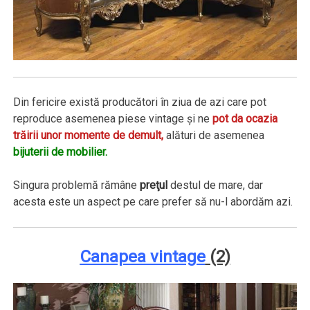
Din fericire există producători în ziua de azi care pot
reproduce asemenea piese vintage şi ne
pot da ocazia
trăirii unor momente de demult,
alături de asemenea
bijuterii de mobilier.
Singura problemă rămâne
preţul
destul de mare, dar
acesta este un aspect pe care prefer să nu-l abordăm azi.
Canapea vintage
(2)