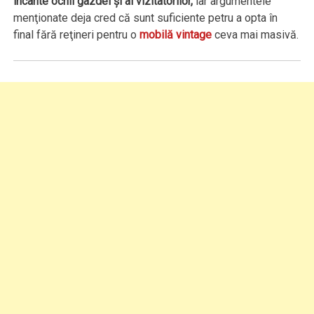
încânte ochii gazdei şi ai vizitatorilor,
iar argumentele
menţionate deja cred că sunt suficiente petru a opta în
final fără reţineri pentru o
mobilă vintage
ceva mai masivă.