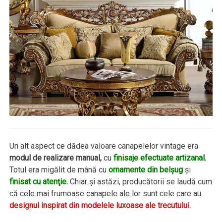
Un alt aspect ce dădea valoare canapelelor vintage era
modul de realizare manual,
cu
finisaje efectuate artizanal.
Totul era migălit de mână cu
ornamente din belşug
şi
finisat cu atenţie.
Chiar şi astăzi, producătorii se laudă cum
că cele mai frumoase canapele ale lor sunt cele care au
designul inspirat din modelele luxoase ale trecutului.