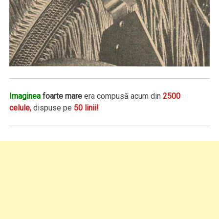
Imaginea
foarte mare
era compusă acum din
2500
celule,
dispuse pe
50 linii!