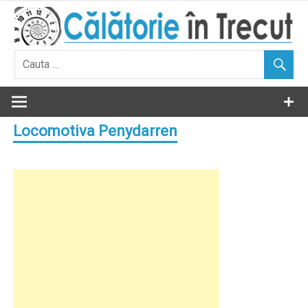
Skip
to
content
Locomotiva Penydarren