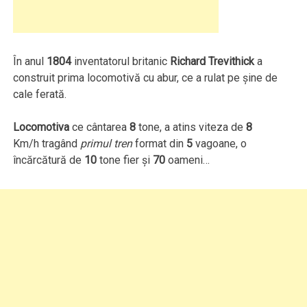
În anul
1804
inventatorul britanic
Richard Trevithick
a
construit prima locomotivă cu abur, ce a rulat pe şine de
cale ferată.
Locomotiva
ce cântarea
8
tone, a atins viteza de
8
Km/h tragând
primul tren
format din
5
vagoane, o
încărcătură de
10
tone fier şi
70
oameni…