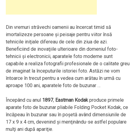
Din vremuri străvechi oamenii au încercat timid să
imortalizeze persoane şi peisaje pentru viitor însă
tehnicile iniţiale difereau de cele din ziua de azi.
Beneficiind de inovaţiile ulterioare din domeniul foto-
tehnicii şi electronicii, aparatele foto moderne sunt
capabile a realiza fotografii profesionale de o calitate greu
de imaginat la începuturile istoriei foto. Astăzi ne vom
întoarce în trecut pentru a vedea cum arătau în urmă cu
aproape 100 ani, aparatele foto de buzunar …
Începând cu anul
1897
,
Eastman Kodak
produce primele
aparate foto de buzunar pliabile Folding Pocket Kodak, ce
încăpeau în buzunar sau în poşetă având dimensiunile de
17 x 9 x 4 cm, devenind şi menţinându-se astfel populare
mulţi ani după apariţie.